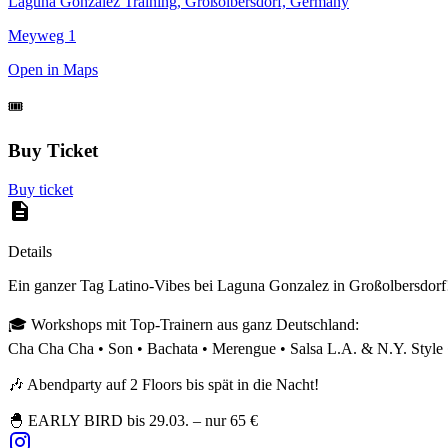
Laguna Gonzalez Training, Großolbersdorf, Germany
Meyweg 1
Open in Maps
🎟️
Buy Ticket
Buy ticket
Details
Ein ganzer Tag Latino-Vibes bei Laguna Gonzalez in Großolbersdorf
🎓 Workshops mit Top-Trainern aus ganz Deutschland:
Cha Cha Cha • Son • Bachata • Merengue • Salsa L.A. & N.Y. Style
🎶 Abendparty auf 2 Floors bis spät in die Nacht!
🐣 EARLY BIRD bis 29.03. – nur 65 €