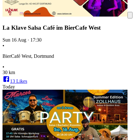
La Klave Salsa Café im BierCafe West
Sun 16 Aug
·
17:30
•
BierCafé West, Dortmund
•
30 km
13
Likes
Today