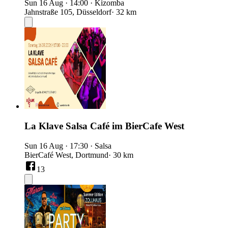
Sun 16 Aug
·
14:00
·
Kizomba
Jahnstraße 105, Düsseldorf
· 32 km
La Klave Salsa Café im BierCafe West
Sun 16 Aug
·
17:30
·
Salsa
BierCafé West, Dortmund
· 30 km
13