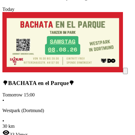
Today
🌳BACHATA en el Parque🌳
Tomorrow
15:00
•
Westpark (Dortmund)
•
30 km
33
Views