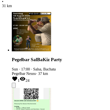
•
31 km
Pegelbar SalBaKiz Party
Sun
·
17:00
·
Salsa, Bachata
Pegelbar Neuss
· 37 km
1
24