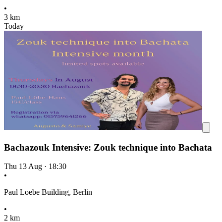
•
3 km
Today
Bachazouk Intensive: Zouk technique into Bachata
Thu 13 Aug
·
18:30
•
Paul Loebe Building, Berlin
•
2 km